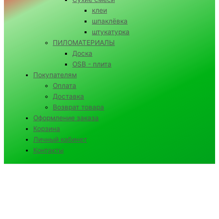
клеи
шпаклёвка
штукатурка
ПИЛОМАТЕРИАЛЫ
Доска
OSB - плита
Покупателям
Оплата
Доставка
Возврат товара
Оформление заказа
Корзина
Личный кабинет
Контакты